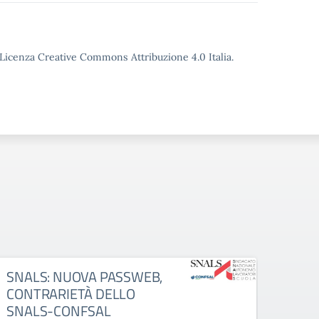
o Licenza Creative Commons Attribuzione 4.0 Italia.
SNALS: NUOVA PASSWEB,
CISL:
CONTRARIETÀ DELLO
della
SNALS-CONFSAL
servi