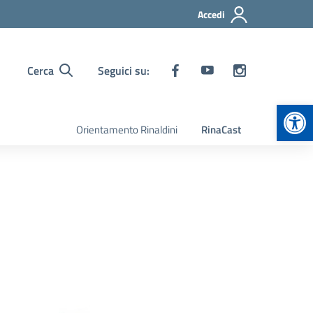
Accedi
Cerca
Seguici su:
Apr
Orientamento Rinaldini
RinaCast