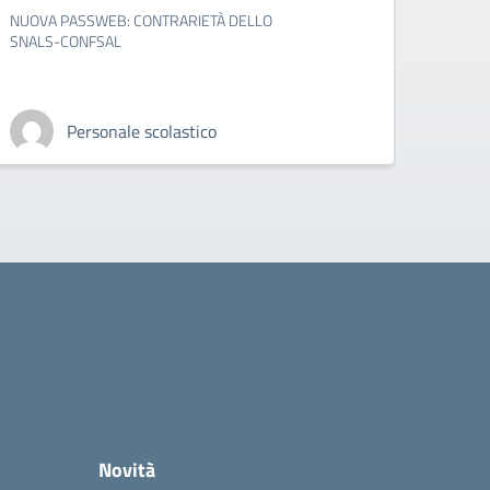
NUOVA PASSWEB: CONTRARIETÀ DELLO
present
SNALS-CONFSAL
sciogli
servizi
Personale scolastico
Novità