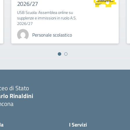
2026/27
USB Scuola: Assemblea online su
supplenze e immissioni in ruolo A.S.
2026/27
Personale scolastico
ceo di Stato
rlo Rinaldini
ncona
Visita la pagina iniziale della scuola
la
I Servizi