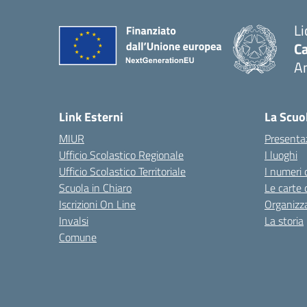
Li
Ca
A
— 
Link Esterni
La Scuo
MIUR
Presenta
Ufficio Scolastico Regionale
I luoghi
Ufficio Scolastico Territoriale
I numeri 
Scuola in Chiaro
Le carte 
Iscrizioni On Line
Organizz
Invalsi
La storia
Comune