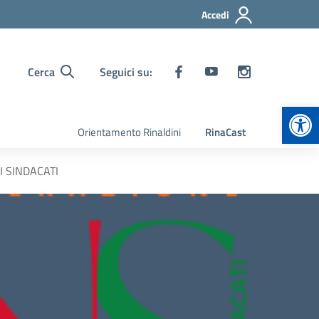
Accedi
Cerca
Seguici su:
Apr
Orientamento Rinaldini
RinaCast
 SINDACATI