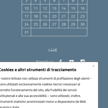
3
4
5
6
7
8
9
10
11
12
13
14
15
16
17
18
19
20
21
22
23
24
25
26
27
28
29
30
31
Agosto 2026
« Lug
Seguici su:
Cookies e altri strumenti di tracciamento
Il nostro Istituto non utilizza strumenti di profilazione degli utenti -
10006@pec.istruzione.it
sono utilizzati esclusivamente cookies tecnici necessari al
corretto funzionamento del sito, alla fruibilità dei servizi
istituzionali e alla sua accessibilità – sono utilizzati, inoltre,
strumenti statistici anonimizzati messi a disposizione da Web
Analytics Italia.