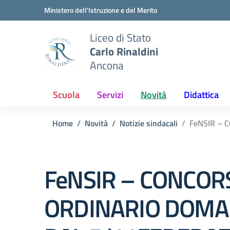
Vai ai contenuti
Vai al menu di navigazione
Vai al footer
Ministero dell'Istruzione e del Merito
Liceo di Stato
Carlo Rinaldini
Ancona
Scuola
Servizi
Novità
Didattica
Home
Novità
Notizie sindacali
FeNSIR – 
FeNSIR – CONCOR
ORDINARIO DOM