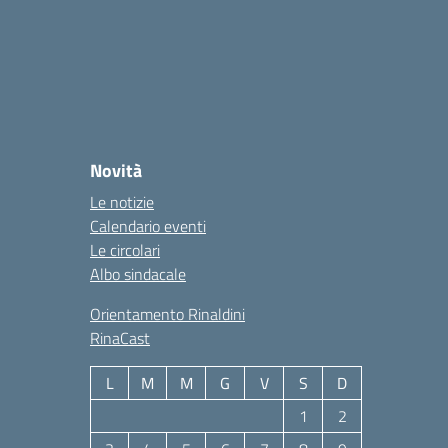
Novità
Le notizie
Calendario eventi
Le circolari
Albo sindacale
Orientamento Rinaldini
RinaCast
L
M
M
G
V
S
D
1
2