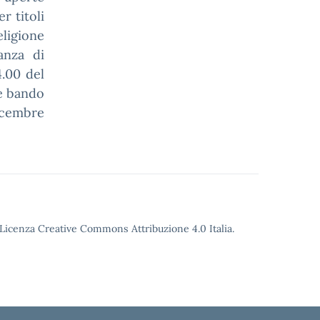
r titoli
ligione
tanza di
4.00 del
e bando
dicembre
o Licenza Creative Commons Attribuzione 4.0 Italia.