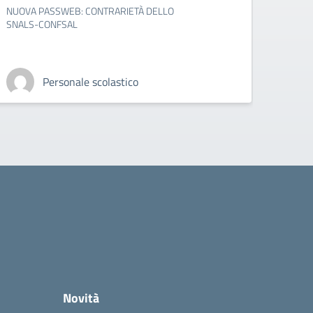
NUOVA PASSWEB: CONTRARIETÀ DELLO
present
SNALS-CONFSAL
sciogli
servizi
Personale scolastico
Novità