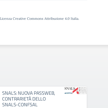
o Licenza Creative Commons Attribuzione 4.0 Italia.
SNALS: NUOVA PASSWEB,
CISL:
CONTRARIETÀ DELLO
della
SNALS-CONFSAL
servi