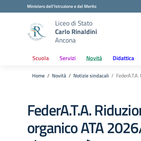
Vai ai contenuti
Vai al menu di navigazione
Vai al footer
Ministero dell'Istruzione e del Merito
Liceo di Stato
Carlo Rinaldini
Ancona
Scuola
Servizi
Novità
Didattica
Home
Novità
Notizie sindacali
FederA.T.A.
FederA.T.A. Riduzi
organico ATA 2026