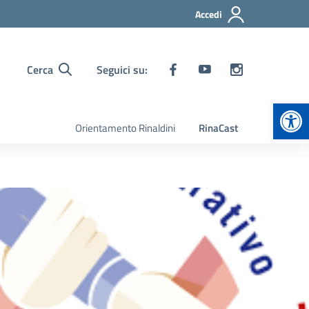
Accedi
Cerca
Seguici su:
Apr
Orientamento Rinaldini
RinaCast