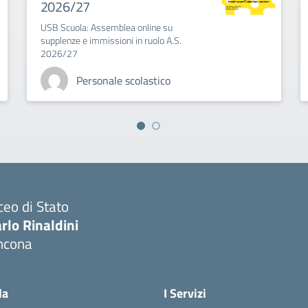
2026/27
USB Scuola: Assemblea online su
supplenze e immissioni in ruolo A.S.
2026/27
Personale scolastico
ceo di Stato
rlo Rinaldini
ncona
Visita la pagina iniziale della scuola
la
I Servizi