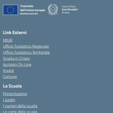
Liceo di Stato
Carlo Rinaldini
Ancona
— Visita la pagina iniziale della scuola
Link Esterni
MIUR
Ufficio Scolastico Regionale
Ufficio Scolastico Territoriale
Scuola in Chiaro
Iscrizioni On Line
Invalsi
Comune
La Scuola
Presentazione
I luoghi
I numeri della scuola
Le carte della scuola