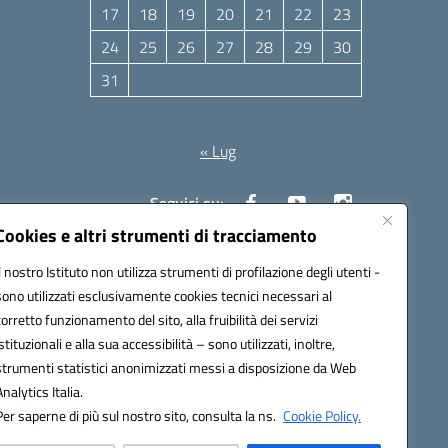
17
18
19
20
21
22
23
24
25
26
27
28
29
30
31
Agosto 2026
« Lug
Seguici su:
Cookies e altri strumenti di tracciamento
Il nostro Istituto non utilizza strumenti di profilazione degli utenti -
10006@pec.istruzione.it
sono utilizzati esclusivamente cookies tecnici necessari al
corretto funzionamento del sito, alla fruibilità dei servizi
istituzionali e alla sua accessibilità – sono utilizzati, inoltre,
strumenti statistici anonimizzati messi a disposizione da Web
Analytics Italia.
Per saperne di più sul nostro sito, consulta la ns.
Cookie Policy.