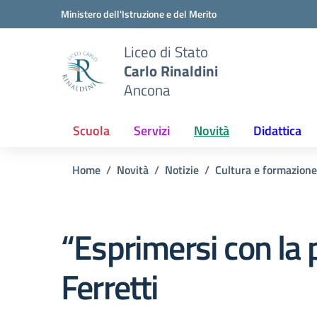
Vai ai contenuti
Vai al menu di navigazione
Vai al footer
Ministero dell'Istruzione e del Merito
Liceo di Stato
Carlo Rinaldini
Ancona
Scuola
Servizi
Novità
Didattica
Home
Novità
Notizie
Cultura e formazione
“Esprimersi con la 
Ferretti