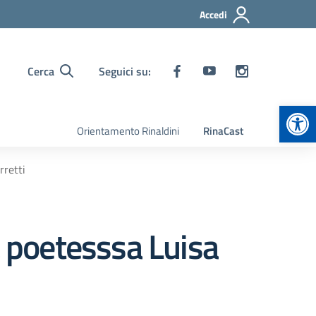
Accedi
Cerca
Seguici su:
Apr
Orientamento Rinaldini
RinaCast
rretti
a poetesssa Luisa