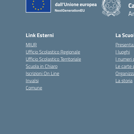
Ca
A
— 
Link Esterni
La Scuo
MIUR
Presenta
Ufficio Scolastico Regionale
I luoghi
Ufficio Scolastico Territoriale
I numeri 
Scuola in Chiaro
Le carte 
Iscrizioni On Line
Organizz
Invalsi
La storia
Comune