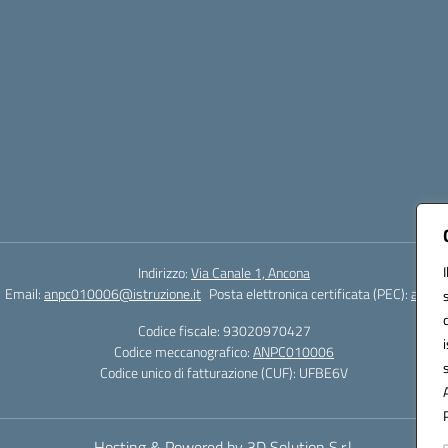
Indirizzo:
Via Canale 1, Ancona
Email:
anpc010006@istruzione.it
Posta elettronica certificata (PEC):
anpc0
Codice fiscale: 93020970427
Codice meccanografico:
ANPC010006
Codice unico di fatturazione (CUF): UFBE6V
Hosting & Powered by 3D Solution S.r.l.