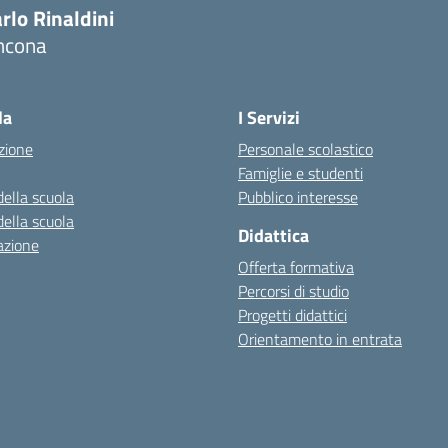
rlo Rinaldini
ncona
Visita la pagina iniziale della scuola
la
I Servizi
zione
Personale scolastico
Famiglie e studenti
della scuola
Pubblico interesse
della scuola
Didattica
azione
Offerta formativa
Percorsi di studio
Progetti didattici
Orientamento in entrata