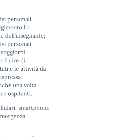
ivi personali
olgimento lo
e dell’insegnante;
ivi personali
i soggiorni
r fruire di
ati e le attività da
 espressa
nché una volta
ure ospitanti;
ellulari, smartphone
 emergenza.