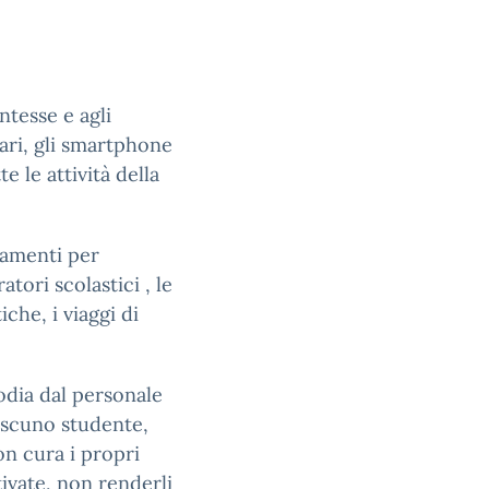
ntesse e agli
ulari, gli smartphone
te le attività della
stamenti per
atori scolastici , le
iche, i viaggi di
todia dal personale
ascuno studente,
on cura i propri
tivate, non renderli