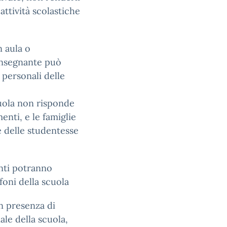
 attività scolastiche
n aula o
’insegnante può
 personali delle
scuola non risponde
enti, e le famiglie
e delle studentesse
enti potranno
foni della scuola
in presenza di
ale della scuola,