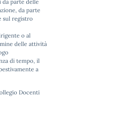
i da parte delle
azione, da parte
 sul registro
irigente o al
rmine delle attività
logo
za di tempo, il
pestivamente a
ollegio Docenti