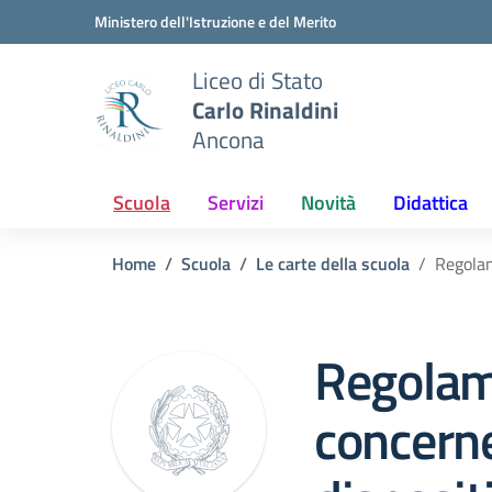
Vai ai contenuti
Vai al menu di navigazione
Vai al footer
Ministero dell'Istruzione e del Merito
Liceo di Stato
Carlo Rinaldini
Ancona
Scuola
Servizi
Novità
Didattica
Home
Scuola
Le carte della scuola
Regolam
Regola
concerne