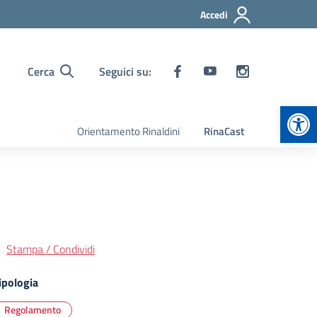
Accedi
Cerca
Seguici su:
Apr
Orientamento Rinaldini
RinaCast
Stampa / Condividi
ipologia
Regolamento