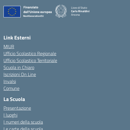
Liceo di Stato
Carlo Rinaldini
Ancona
— Visita la pagina iniziale della scuola
Link Esterni
MIUR
Ufficio Scolastico Regionale
Ufficio Scolastico Territoriale
Scuola in Chiaro
Iscrizioni On Line
Invalsi
Comune
La Scuola
Presentazione
I luoghi
I numeri della scuola
Le carte della scuola