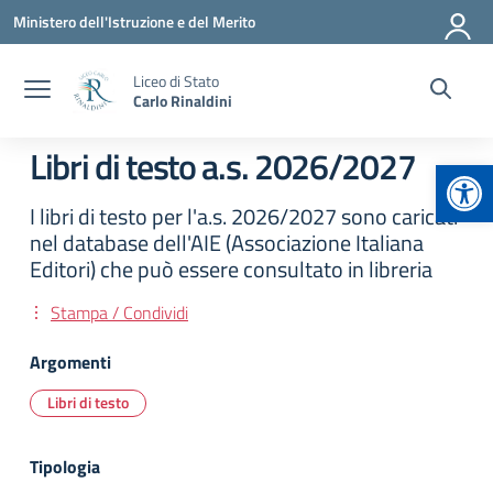
Vai ai contenuti
Vai al menu di navigazione
Vai al footer
Ministero dell'Istruzione e del Merito
Liceo di Stato
Carlo Rinaldini
Libri di testo a.s. 2026/2027
Apr
I libri di testo per l'a.s. 2026/2027 sono caricati
nel database dell'AIE (Associazione Italiana
Editori) che può essere consultato in libreria
Stampa / Condividi
Argomenti
Libri di testo
Tipologia