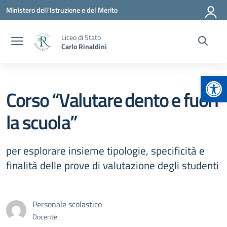
Vai ai contenuti
Vai al menu di navigazione
Vai al footer
Ministero dell'Istruzione e del Merito
Liceo di Stato
Carlo Rinaldini
Apr
Corso “Valutare dento e fuori
la scuola”
per esplorare insieme tipologie, specificità e
finalità delle prove di valutazione degli studenti
Personale scolastico
Docente