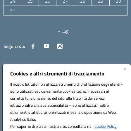
24
25
26
27
28
29
30
31
Agosto 2026
« Lug
Seguici su:
Indirizzo:
Via Canale 1, Ancona
Cookies e altri strumenti di tracciamento
Centralino:
071 204723
Email:
anpc010006@istruzione.it
Posta elettronica certificata (PEC):
anpc010006@pec.istruzione.it
Il nostro Istituto non utilizza strumenti di profilazione degli utenti -
Codice fiscale: 93020970427
sono utilizzati esclusivamente cookies tecnici necessari al
Codice meccanografico:
ANPC010006
corretto funzionamento del sito, alla fruibilità dei servizi
Codice unico di fatturazione (CUF): UFBE6V
istituzionali e alla sua accessibilità – sono utilizzati, inoltre,
strumenti statistici anonimizzati messi a disposizione da Web
Analytics Italia.
Hosting & Powered by 3D Solution S.r.l.
Per saperne di più sul nostro sito, consulta la ns.
Cookie Policy.
Concept & Design by Designers Italia