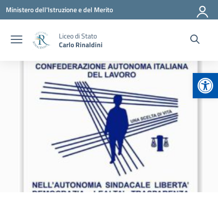
Vai ai contenuti
Vai al menu di navigazione
Vai al footer
Ministero dell'Istruzione e del Merito
Liceo di Stato
Carlo Rinaldini
Apr