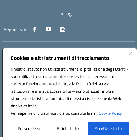
Agosto 2026
« Lug
Seguici su:
Indirizzo:
Via Canale 1, Ancona
Centralino:
071 204723
Email:
anpc010006@istruzione.it
Cookies e altri strumenti di tracciamento
Posta elettronica certificata (PEC):
anpc010006@pec.istruzione.it
Il nostro Istituto non utilizza strumenti di profilazione degli utenti -
Codice fiscale: 93020970427
sono utilizzati esclusivamente cookies tecnici necessari al
Codice meccanografico:
ANPC010006
corretto funzionamento del sito, alla fruibilità dei servizi
Codice unico di fatturazione (CUF): UFBE6V
istituzionali e alla sua accessibilità – sono utilizzati, inoltre,
strumenti statistici anonimizzati messi a disposizione da Web
Analytics Italia.
Hosting & Powered by 3D Solution S.r.l.
Per saperne di più sul nostro sito, consulta la ns.
Cookie Policy.
Concept & Design by Designers Italia
Personalizza
Rifiuta tutto
Accettare tutto