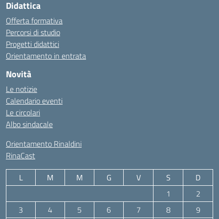
Didattica
Offerta formativa
Percorsi di studio
Progetti didattici
Orientamento in entrata
Novità
Le notizie
Calendario eventi
Le circolari
Albo sindacale
Orientamento Rinaldini
RinaCast
L
M
M
G
V
S
D
1
2
3
4
5
6
7
8
9