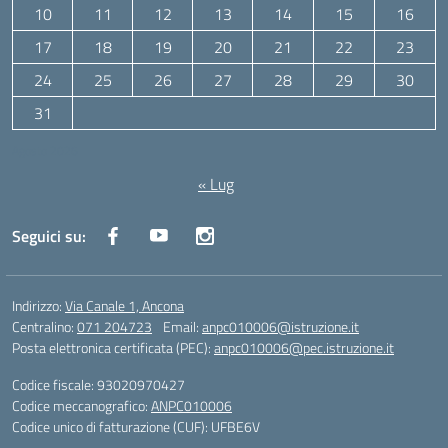
10
11
12
13
14
15
16
17
18
19
20
21
22
23
24
25
26
27
28
29
30
31
Agosto 2026
« Lug
Seguici su:
Indirizzo:
Via Canale 1, Ancona
Centralino:
071 204723
Email:
anpc010006@istruzione.it
Posta elettronica certificata (PEC):
anpc010006@pec.istruzione.it
Codice fiscale: 93020970427
Codice meccanografico:
ANPC010006
Codice unico di fatturazione (CUF): UFBE6V