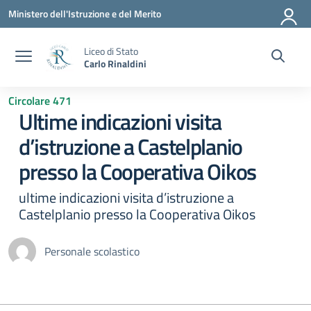
Vai ai contenuti
Vai al menu di navigazione
Vai al footer
Ministero dell'Istruzione e del Merito
Liceo di Stato
Carlo Rinaldini
Circolare 471
Ultime indicazioni visita
d’istruzione a Castelplanio
presso la Cooperativa Oikos
ultime indicazioni visita d’istruzione a
Castelplanio presso la Cooperativa Oikos
Personale scolastico