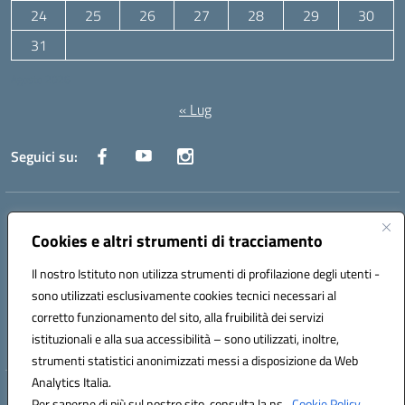
24
25
26
27
28
29
30
31
Agosto 2026
« Lug
Seguici su:
Indirizzo:
Via Canale 1, Ancona
Centralino:
071 204723
Email:
anpc010006@istruzione.it
Cookies e altri strumenti di tracciamento
Posta elettronica certificata (PEC):
anpc010006@pec.istruzione.it
Il nostro Istituto non utilizza strumenti di profilazione degli utenti -
Codice fiscale: 93020970427
sono utilizzati esclusivamente cookies tecnici necessari al
Codice meccanografico:
ANPC010006
corretto funzionamento del sito, alla fruibilità dei servizi
Codice unico di fatturazione (CUF): UFBE6V
istituzionali e alla sua accessibilità – sono utilizzati, inoltre,
strumenti statistici anonimizzati messi a disposizione da Web
Analytics Italia.
Hosting & Powered by 3D Solution S.r.l.
Per saperne di più sul nostro sito, consulta la ns.
Cookie Policy.