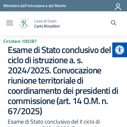
Vai ai contenuti
Vai al menu di navigazione
Vai al footer
Ministero dell'Istruzione e del Merito
Liceo di Stato
Carlo Rinaldini
Circolare 100287
Apr
Esame di Stato conclusivo del II
ciclo di istruzione a. s.
2024/2025. Convocazione
riunione territoriale di
coordinamento dei presidenti di
commissione (art. 14 O.M. n.
67/2025)
Esame di Stato conclusivo del II ciclo di