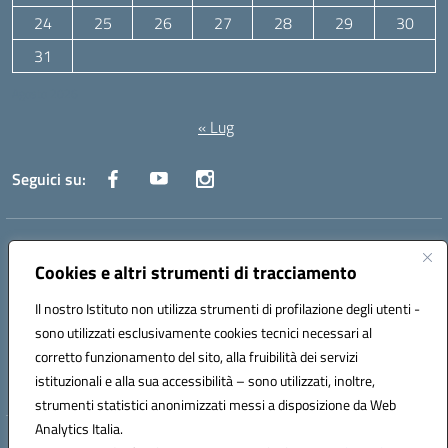
24
25
26
27
28
29
30
31
Agosto 2026
« Lug
Seguici su:
Indirizzo:
Via Canale 1, Ancona
Centralino:
071 204723
Email:
anpc010006@istruzione.it
Cookies e altri strumenti di tracciamento
Posta elettronica certificata (PEC):
anpc010006@pec.istruzione.it
Il nostro Istituto non utilizza strumenti di profilazione degli utenti -
Codice fiscale: 93020970427
sono utilizzati esclusivamente cookies tecnici necessari al
Codice meccanografico:
ANPC010006
corretto funzionamento del sito, alla fruibilità dei servizi
Codice unico di fatturazione (CUF): UFBE6V
istituzionali e alla sua accessibilità – sono utilizzati, inoltre,
strumenti statistici anonimizzati messi a disposizione da Web
Analytics Italia.
Hosting & Powered by 3D Solution S.r.l.