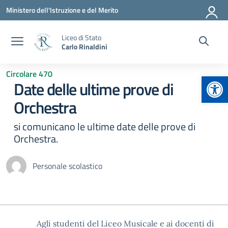
Vai ai contenuti
Vai al menu di navigazione
Vai al footer
Ministero dell'Istruzione e del Merito
Liceo di Stato
Carlo Rinaldini
Circolare 470
Apr
Date delle ultime prove di
Orchestra
si comunicano le ultime date delle prove di
Orchestra.
Personale scolastico
Agli studenti del Liceo Musicale e ai docenti di