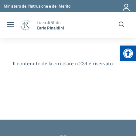
Vai ai contenuti
Vai al menu di navigazione
Vai al footer
Ministero dell'Istruzione e del Merito
Liceo di Stato
Carlo Rinaldini
Apr
Il contenuto della circolare n.234 è riservato.