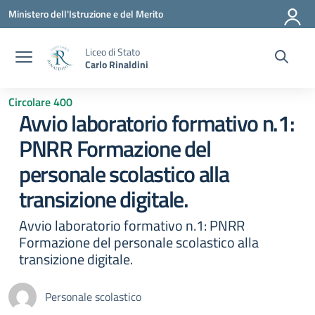
Vai ai contenuti
Vai al menu di navigazione
Vai al footer
Ministero dell'Istruzione e del Merito
Liceo di Stato
Carlo Rinaldini
Circolare 400
Avvio laboratorio formativo n.1:
PNRR Formazione del
personale scolastico alla
transizione digitale.
Avvio laboratorio formativo n.1: PNRR
Formazione del personale scolastico alla
transizione digitale.
Personale scolastico