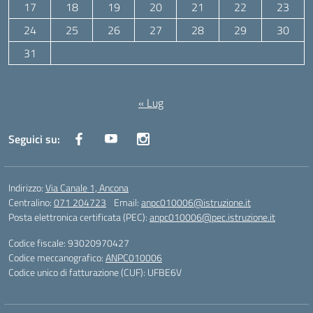
17
18
19
20
21
22
23
24
25
26
27
28
29
30
31
Agosto 2026
« Lug
Seguici su:
Indirizzo:
Via Canale 1, Ancona
Centralino:
071 204723
Email:
anpc010006@istruzione.it
Posta elettronica certificata (PEC):
anpc010006@pec.istruzione.it
Codice fiscale: 93020970427
Codice meccanografico:
ANPC010006
Codice unico di fatturazione (CUF): UFBE6V