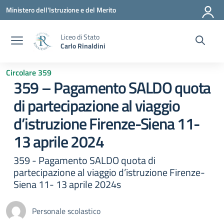
Vai ai contenuti
Vai al menu di navigazione
Vai al footer
Ministero dell'Istruzione e del Merito
Liceo di Stato
Carlo Rinaldini
Circolare 359
359 – Pagamento SALDO quota
di partecipazione al viaggio
d’istruzione Firenze-Siena 11-
13 aprile 2024
359 - Pagamento SALDO quota di
partecipazione al viaggio d’istruzione Firenze-
Siena 11- 13 aprile 2024s
Personale scolastico