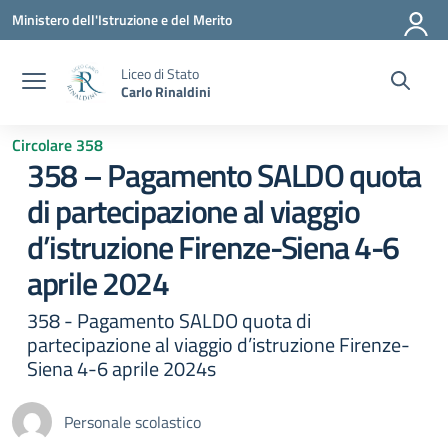
Vai ai contenuti
Vai al menu di navigazione
Vai al footer
Ministero dell'Istruzione e del Merito
Liceo di Stato
Carlo Rinaldini
Circolare 358
358 – Pagamento SALDO quota
di partecipazione al viaggio
d’istruzione Firenze-Siena 4-6
aprile 2024
358 - Pagamento SALDO quota di
partecipazione al viaggio d’istruzione Firenze-
Siena 4-6 aprile 2024s
Personale scolastico