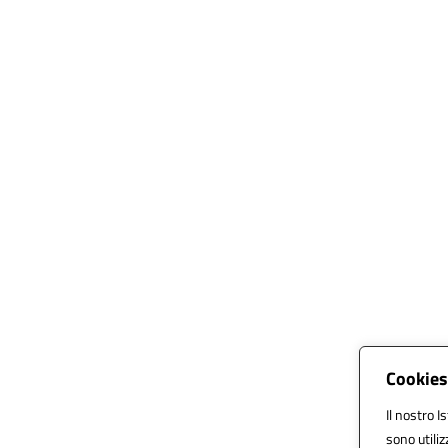
Cookies
Il nostro I
sono utili