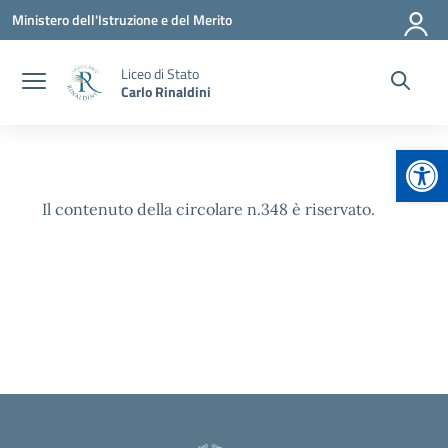
Vai ai contenuti
Vai al menu di navigazione
Vai al footer
Ministero dell'Istruzione e del Merito
Liceo di Stato
Carlo Rinaldini
Apr
Il contenuto della circolare n.348 è riservato.