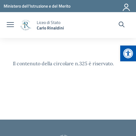
Vai ai contenuti
Vai al menu di navigazione
Vai al footer
Ministero dell'Istruzione e del Merito
Liceo di Stato
Carlo Rinaldini
Apr
Il contenuto della circolare n.325 è riservato.