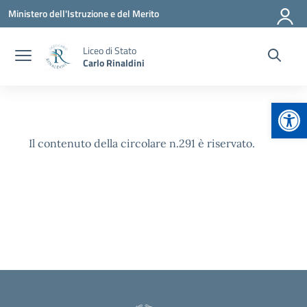
Vai ai contenuti
Vai al menu di navigazione
Vai al footer
Ministero dell'Istruzione e del Merito
Liceo di Stato
Carlo Rinaldini
Apr
Il contenuto della circolare n.291 è riservato.