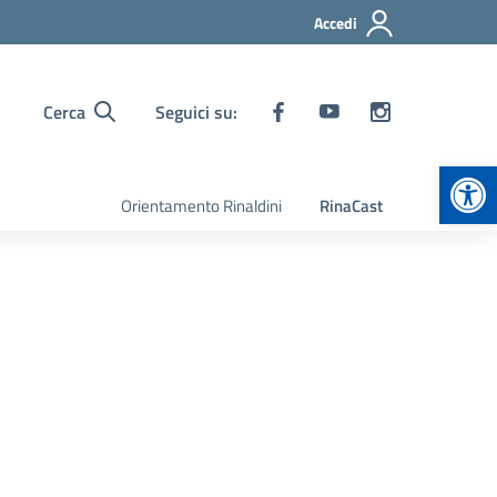
Accedi
Cerca
Seguici su:
Apr
Orientamento Rinaldini
RinaCast