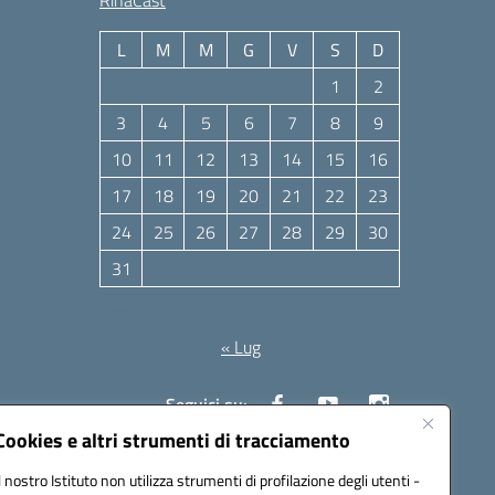
RinaCast
L
M
M
G
V
S
D
1
2
3
4
5
6
7
8
9
10
11
12
13
14
15
16
17
18
19
20
21
22
23
24
25
26
27
28
29
30
31
Agosto 2026
« Lug
Seguici su:
Cookies e altri strumenti di tracciamento
Il nostro Istituto non utilizza strumenti di profilazione degli utenti -