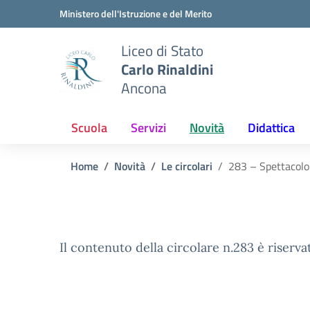
Vai ai contenuti
Vai al menu di navigazione
Vai al footer
Ministero dell'Istruzione e del Merito
Liceo di Stato
Carlo Rinaldini
Ancona
Scuola
Servizi
Novità
Didattica
Home
Novità
Le circolari
283 – Spettacolo
Il contenuto della circolare n.283 è riserva