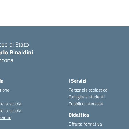
ceo di Stato
rlo Rinaldini
ncona
Visita la pagina iniziale della scuola
la
I Servizi
zione
Personale scolastico
Famiglie e studenti
della scuola
Pubblico interesse
della scuola
Didattica
azione
Offerta formativa