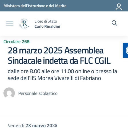
Vai ai contenuti
Vai al menu di navigazione
Vai al footer
Ministero dell'Istruzione e del Merito
Liceo di Stato
Carlo Rinaldini
Circolare 268
28 marzo 2025 Assemblea
Sindacale indetta da FLC CGIL
dalle ore 8.00 alle ore 11.00 online o presso la
sede dell'IIS Morea Vivarelli di Fabriano
Personale scolastico
Venerdì
28 marzo 2025