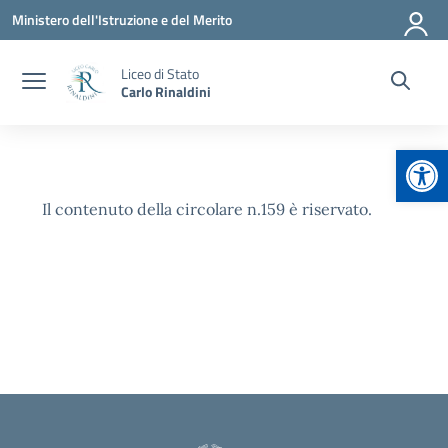
Vai ai contenuti
Vai al menu di navigazione
Vai al footer
Ministero dell'Istruzione e del Merito
Liceo di Stato
Carlo Rinaldini
Apr
Il contenuto della circolare n.159 è riservato.