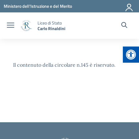
Vai ai contenuti
Vai al menu di navigazione
Vai al footer
Ministero dell'Istruzione e del Merito
Liceo di Stato
Carlo Rinaldini
Apr
Il contenuto della circolare n.145 è riservato.