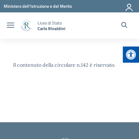
Vai ai contenuti
Vai al menu di navigazione
Vai al footer
Ministero dell'Istruzione e del Merito
Liceo di Stato
Carlo Rinaldini
Apr
Il contenuto della circolare n.142 è riservato.