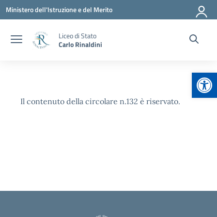
Vai ai contenuti
Vai al menu di navigazione
Vai al footer
Ministero dell'Istruzione e del Merito
Liceo di Stato
Carlo Rinaldini
Apr
Il contenuto della circolare n.132 è riservato.