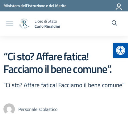
Vai ai contenuti
Vai al menu di navigazione
Vai al footer
Ministero dell'Istruzione e del Merito
Liceo di Stato
Carlo Rinaldini
Apr
“Ci sto? Affare fatica!
Facciamo il bene comune”.
“Ci sto? Affare fatica! Facciamo il bene comune”
Personale scolastico