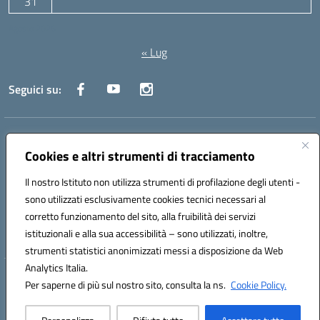
31
Agosto 2026
« Lug
Seguici su:
Indirizzo:
Via Canale 1, Ancona
Centralino:
071 204723
Email:
anpc010006@istruzione.it
Cookies e altri strumenti di tracciamento
Posta elettronica certificata (PEC):
anpc010006@pec.istruzione.it
Il nostro Istituto non utilizza strumenti di profilazione degli utenti -
Codice fiscale: 93020970427
sono utilizzati esclusivamente cookies tecnici necessari al
Codice meccanografico:
ANPC010006
corretto funzionamento del sito, alla fruibilità dei servizi
Codice unico di fatturazione (CUF): UFBE6V
istituzionali e alla sua accessibilità – sono utilizzati, inoltre,
strumenti statistici anonimizzati messi a disposizione da Web
Analytics Italia.
Hosting & Powered by 3D Solution S.r.l.
Per saperne di più sul nostro sito, consulta la ns.
Cookie Policy.
Concept & Design by Designers Italia