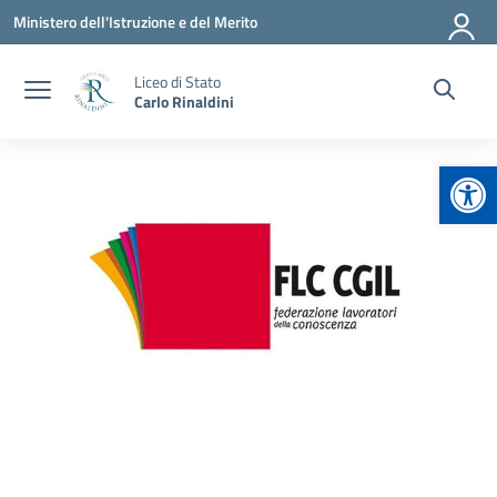
Vai ai contenuti
Vai al menu di navigazione
Vai al footer
Ministero dell'Istruzione e del Merito
Liceo di Stato
Carlo Rinaldini
Apr