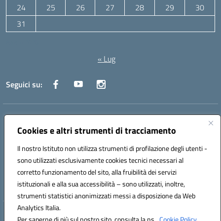
24
25
26
27
28
29
30
31
Agosto 2026
« Lug
Seguici su:
Indirizzo:
Via Canale 1, Ancona
Centralino:
071 204723
Email:
anpc010006@istruzione.it
Cookies e altri strumenti di tracciamento
Posta elettronica certificata (PEC):
anpc010006@pec.istruzione.it
Il nostro Istituto non utilizza strumenti di profilazione degli utenti -
Codice fiscale: 93020970427
sono utilizzati esclusivamente cookies tecnici necessari al
Codice meccanografico:
ANPC010006
corretto funzionamento del sito, alla fruibilità dei servizi
Codice unico di fatturazione (CUF): UFBE6V
istituzionali e alla sua accessibilità – sono utilizzati, inoltre,
strumenti statistici anonimizzati messi a disposizione da Web
Analytics Italia.
Hosting & Powered by 3D Solution S.r.l.
Per saperne di più sul nostro sito, consulta la ns.
Cookie Policy.