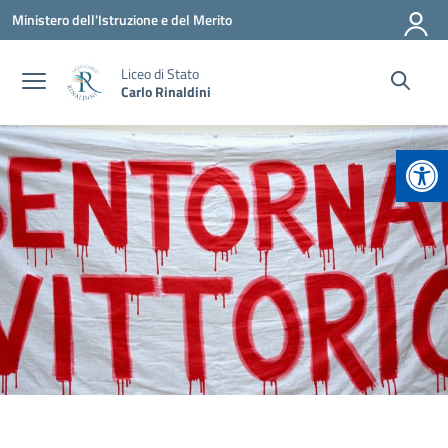
Vai ai contenuti
Vai al menu di navigazione
Vai al footer
Ministero dell'Istruzione e del Merito
Liceo di Stato
Carlo Rinaldini
Apr