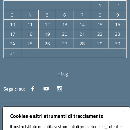
1
2
3
4
5
6
7
8
9
10
11
12
13
14
15
16
17
18
19
20
21
22
23
24
25
26
27
28
29
30
31
Agosto 2026
« Lug
Seguici su:
Indirizzo:
Via Canale 1, Ancona
Centralino:
071 204723
Email:
anpc010006@istruzione.it
Cookies e altri strumenti di tracciamento
Posta elettronica certificata (PEC):
anpc010006@pec.istruzione.it
Il nostro Istituto non utilizza strumenti di profilazione degli utenti -