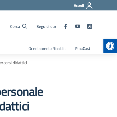
Accedi
Cerca
Seguici su:
Apr
Orientamento Rinaldini
RinaCast
rcorsi didattici
personale
dattici