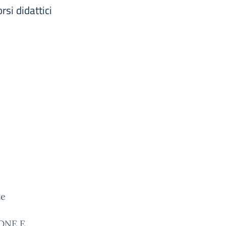
si didattici
te
IONE E