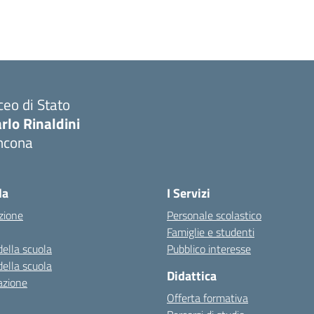
ceo di Stato
rlo Rinaldini
ncona
Visita la pagina iniziale della scuola
la
I Servizi
zione
Personale scolastico
Famiglie e studenti
della scuola
Pubblico interesse
della scuola
Didattica
azione
Offerta formativa