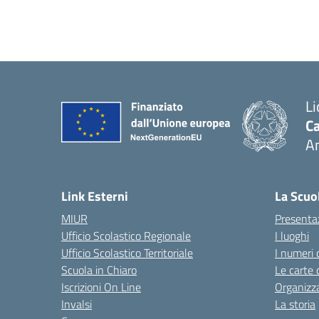
Li
Ca
A
— 
Link Esterni
La Scuo
MIUR
Presenta
Ufficio Scolastico Regionale
I luoghi
Ufficio Scolastico Territoriale
I numeri 
Scuola in Chiaro
Le carte 
Iscrizioni On Line
Organizz
Invalsi
La storia