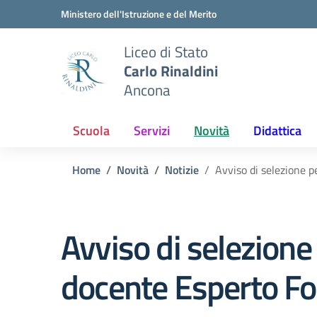
Vai ai contenuti
Vai al menu di navigazione
Vai al footer
Ministero dell'Istruzione e del Merito
Liceo di Stato
Carlo Rinaldini
Ancona
Scuola
Servizi
Novità
Didattica
Home
Novità
Notizie
Avviso di selezione p
Avviso di selezione
docente Esperto For