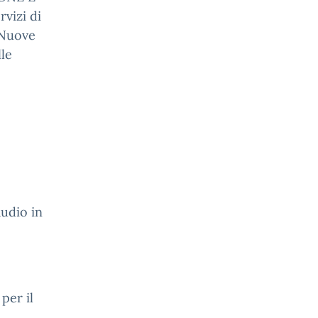
vizi di
; Nuove
le
udio in
per il