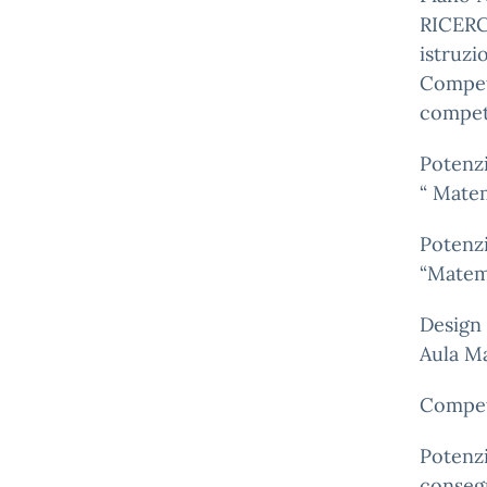
RICERCA
istruzi
Compet
compet
Potenz
“ Matem
Potenz
“Matema
Design 
Aula M
Compet
Potenzi
consegu