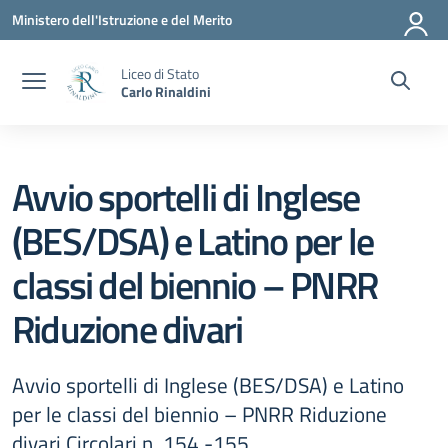
Vai ai contenuti
Vai al menu di navigazione
Vai al footer
Ministero dell'Istruzione e del Merito
Liceo di Stato
Carlo Rinaldini
Avvio sportelli di Inglese
(BES/DSA) e Latino per le
classi del biennio – PNRR
Riduzione divari
Avvio sportelli di Inglese (BES/DSA) e Latino
per le classi del biennio – PNRR Riduzione
divari Circolari n. 154 -155