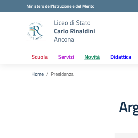
Vai ai contenuti
Vai al menu di navigazione
Vai al footer
Ministero dell'Istruzione e del Merito
Liceo di Stato
Carlo Rinaldini
Ancona
Scuola
Servizi
Novità
Didattica
Home
Presidenza
Ar