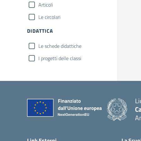
Articoli
Le circolari
DIDATTICA
Le schede didattiche
I progetti delle classi
Li
Ca
A
— 
Link Esterni
La Scuo