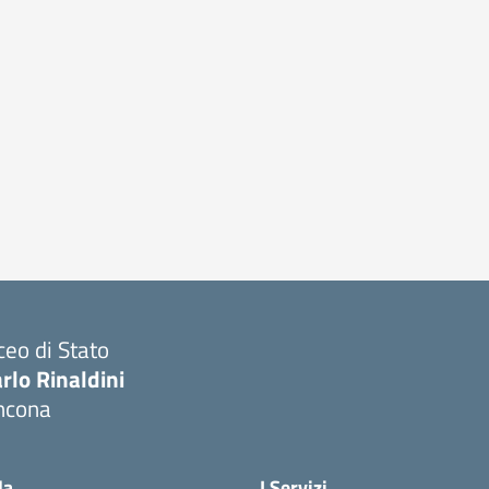
ceo di Stato
rlo Rinaldini
ncona
Visita la pagina iniziale della scuola
la
I Servizi