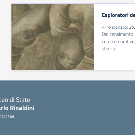
Esploratori d
Anno scolastico 2
Dal censimento d
commemorative, st
storica
ceo di Stato
rlo Rinaldini
ncona
Visita la pagina iniziale della scuola