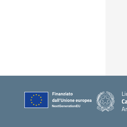
Li
Ca
A
— 