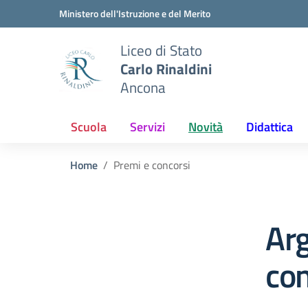
Vai ai contenuti
Vai al menu di navigazione
Vai al footer
Ministero dell'Istruzione e del Merito
Liceo di Stato
Carlo Rinaldini
Ancona
Scuola
Servizi
Novità
Didattica
Home
Premi e concorsi
Ar
con