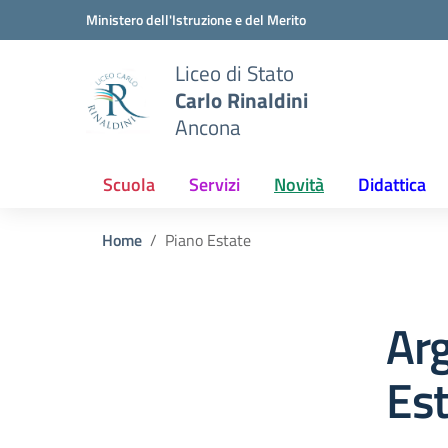
Vai ai contenuti
Vai al menu di navigazione
Vai al footer
Ministero dell'Istruzione e del Merito
Liceo di Stato
Carlo Rinaldini
Ancona
Scuola
Servizi
Novità
Didattica
Home
Piano Estate
Ar
Es