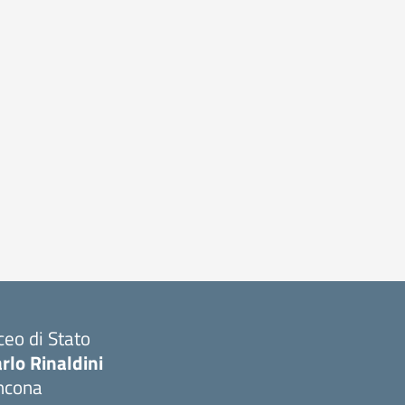
ceo di Stato
rlo Rinaldini
ncona