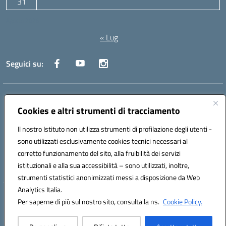
31
Agosto 2026
« Lug
Seguici su:
Indirizzo:
Via Canale 1, Ancona
Centralino:
071 204723
Email:
anpc010006@istruzione.it
Cookies e altri strumenti di tracciamento
Posta elettronica certificata (PEC):
anpc010006@pec.istruzione.it
Il nostro Istituto non utilizza strumenti di profilazione degli utenti -
Codice fiscale: 93020970427
sono utilizzati esclusivamente cookies tecnici necessari al
Codice meccanografico:
ANPC010006
corretto funzionamento del sito, alla fruibilità dei servizi
Codice unico di fatturazione (CUF): UFBE6V
istituzionali e alla sua accessibilità – sono utilizzati, inoltre,
strumenti statistici anonimizzati messi a disposizione da Web
Analytics Italia.
Hosting & Powered by 3D Solution S.r.l.
Per saperne di più sul nostro sito, consulta la ns.
Cookie Policy.
Concept & Design by Designers Italia