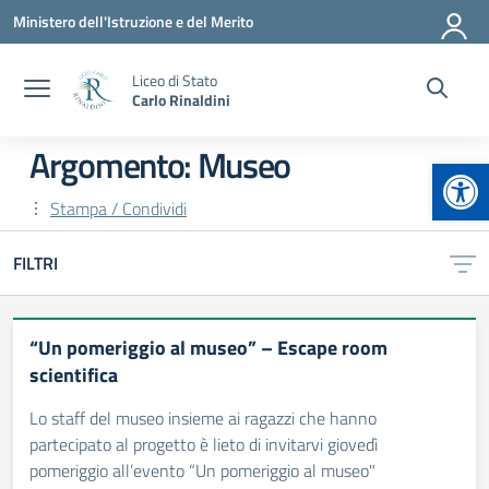
Vai ai contenuti
Vai al menu di navigazione
Vai al footer
Ministero dell'Istruzione e del Merito
Liceo di Stato
Carlo Rinaldini
Argomento: Museo
Apr
Stampa / Condividi
FILTRI
“Un pomeriggio al museo” – Escape room
scientifica
Lo staff del museo insieme ai ragazzi che hanno
partecipato al progetto è lieto di invitarvi giovedì
pomeriggio all’evento “Un pomeriggio al museo"