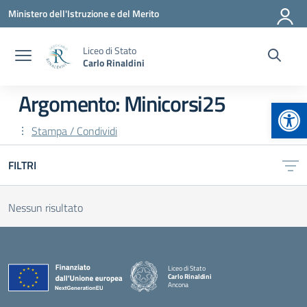
Vai ai contenuti
Vai al menu di navigazione
Vai al footer
Ministero dell'Istruzione e del Merito
Liceo di Stato
Carlo Rinaldini
Argomento: Minicorsi25
Apr
Stampa / Condividi
FILTRI
Nessun risultato
Liceo di Stato
Carlo Rinaldini
Ancona
— Visita la pagina iniziale della scuola