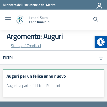
Vai ai contenuti
Vai al menu di navigazione
Vai al footer
Ministero dell'Istruzione e del Merito
Liceo di Stato
Carlo Rinaldini
Argomento: Auguri
Apr
Stampa / Condividi
FILTRI
Auguri per un felice anno nuovo
Auguri da parte del Liceo Rinaldini