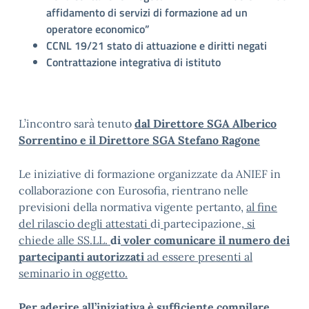
affidamento di servizi di formazione ad un
operatore economico”
CCNL 19/21 stato di attuazione e diritti negati
Contrattazione integrativa di istituto
L’incontro sarà tenuto
dal Direttore SGA Alberico
Sorrentino e il Direttore SGA Stefano Ragone
Le iniziative di formazione organizzate da ANIEF in
collaborazione con Eurosofia, rientrano nelle
previsioni della normativa vigente pertanto,
al fine
del rilascio degli attestati
di
partecipazione
, si
chiede alle SS.LL.
di
voler comunicare il numero dei
partecipanti autorizzati
ad essere presenti al
seminario in oggetto.
Per aderire all’iniziativa è sufficiente compilare