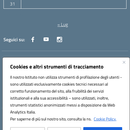
31
Agosto 2026
« Lug
Seguici su:
Indirizzo:
Via Canale 1, Ancona
Centralino:
071 204723
Email:
anpc010006@istruzione.it
Cookies e altri strumenti di tracciamento
Posta elettronica certificata (PEC):
anpc010006@pec.istruzione.it
Il nostro Istituto non utilizza strumenti di profilazione degli utenti -
Codice fiscale: 93020970427
sono utilizzati esclusivamente cookies tecnici necessari al
Codice meccanografico:
ANPC010006
corretto funzionamento del sito, alla fruibilità dei servizi
Codice unico di fatturazione (CUF): UFBE6V
istituzionali e alla sua accessibilità – sono utilizzati, inoltre,
strumenti statistici anonimizzati messi a disposizione da Web
Analytics Italia.
Hosting & Powered by 3D Solution S.r.l.
Per saperne di più sul nostro sito, consulta la ns.
Cookie Policy.
Concept & Design by Designers Italia