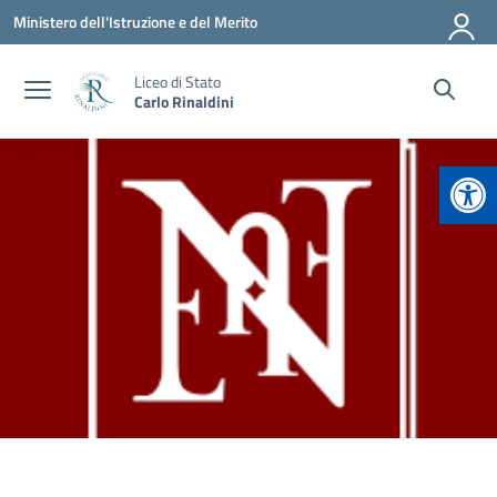
Vai ai contenuti
Vai al menu di navigazione
Vai al footer
Ministero dell'Istruzione e del Merito
Liceo di Stato
Carlo Rinaldini
Apr