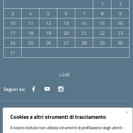
1
2
3
4
5
6
7
8
9
10
11
12
13
14
15
16
17
18
19
20
21
22
23
24
25
26
27
28
29
30
31
Agosto 2026
« Lug
Seguici su:
Indirizzo:
Via Canale 1, Ancona
Centralino:
071 204723
Email:
anpc010006@istruzione.it
Cookies e altri strumenti di tracciamento
Posta elettronica certificata (PEC):
anpc010006@pec.istruzione.it
Il nostro Istituto non utilizza strumenti di profilazione degli utenti -