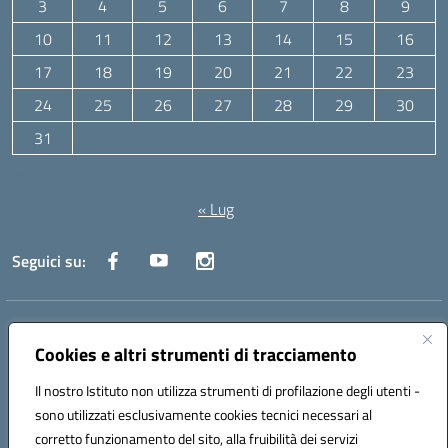
3
4
5
6
7
8
9
10
11
12
13
14
15
16
17
18
19
20
21
22
23
24
25
26
27
28
29
30
31
Agosto 2026
« Lug
Seguici su:
Indirizzo:
Via Canale 1, Ancona
Centralino:
071 204723
Email:
anpc010006@istruzione.it
Cookies e altri strumenti di tracciamento
Posta elettronica certificata (PEC):
anpc010006@pec.istruzione.it
Il nostro Istituto non utilizza strumenti di profilazione degli utenti -
Codice fiscale: 93020970427
sono utilizzati esclusivamente cookies tecnici necessari al
Codice meccanografico:
ANPC010006
corretto funzionamento del sito, alla fruibilità dei servizi