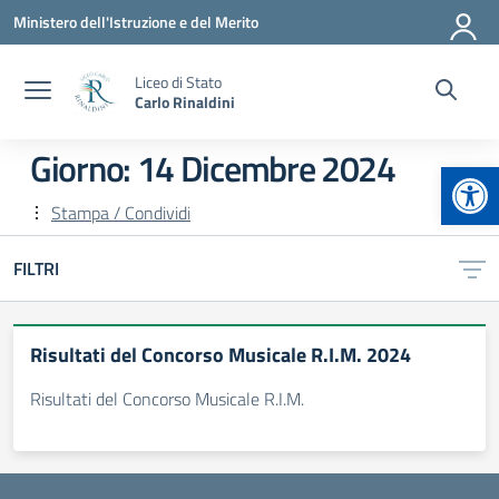
Vai ai contenuti
Vai al menu di navigazione
Vai al footer
Ministero dell'Istruzione e del Merito
Liceo di Stato
Carlo Rinaldini
Giorno:
14 Dicembre 2024
Apr
Stampa / Condividi
FILTRI
Risultati del Concorso Musicale R.I.M. 2024
Risultati del Concorso Musicale R.I.M.