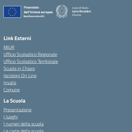
Liceo di Stato
Carlo Rinaldini
Ancona
— Visita la pagina iniziale della scuola
Link Esterni
MIUR
Ufficio Scolastico Regionale
Ufficio Scolastico Territoriale
Scuola in Chiaro
Iscrizioni On Line
Invalsi
Comune
La Scuola
Presentazione
I luoghi
I numeri della scuola
Le carte della scuola