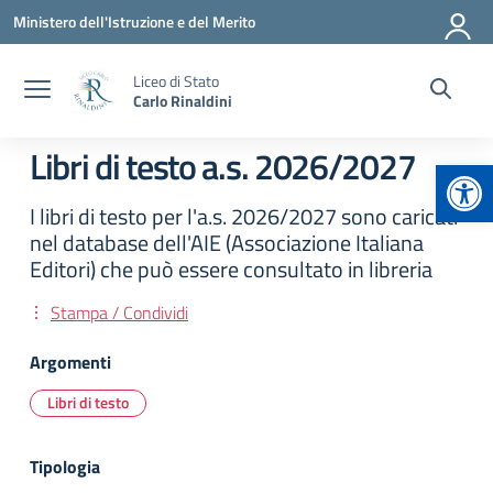
Vai ai contenuti
Vai al menu di navigazione
Vai al footer
Ministero dell'Istruzione e del Merito
Liceo di Stato
Carlo Rinaldini
Libri di testo a.s. 2026/2027
Apr
I libri di testo per l'a.s. 2026/2027 sono caricati
nel database dell'AIE (Associazione Italiana
Editori) che può essere consultato in libreria
Stampa / Condividi
Argomenti
Libri di testo
Tipologia